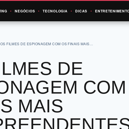
ING
NEGÓCIOS
TECNOLOGIA
DICAS
ENTRETENIMENT
›
OS FILMES DE ESPIONAGEM COM OS FINAIS MAIS…
ILMES DE
IONAGEM COM
IS MAIS
PREENDENTE