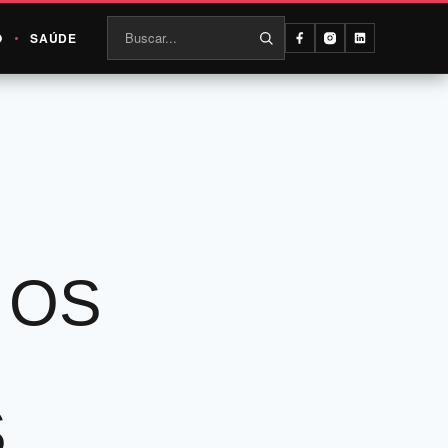
O
SAÚDE
 OS
S