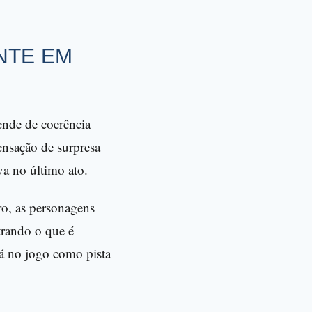
NTE EM
ende de coerência
sensação de surpresa
va no último ato.
ro, as personagens
trando o que é
tá no jogo como pista