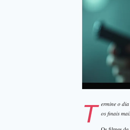
Termine o dia com reviravoltas marcantes e aprenda a escolher Os filmes de espionagem com
os finais ma
Os filmes de