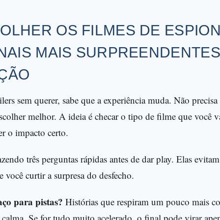
OLHER OS FILMES DE ESPIO
NAIS MAIS SURPREENDENTES
ÇÃO
lers sem querer, sabe que a experiência muda. Não precisa 
scolher melhor. A ideia é checar o tipo de filme que você va
ter o impacto certo.
endo três perguntas rápidas antes de dar play. Elas evitam 
você curtir a surpresa do desfecho.
aço para pistas?
Histórias que respiram um pouco mais c
calma. Se for tudo muito acelerado, o final pode virar ape