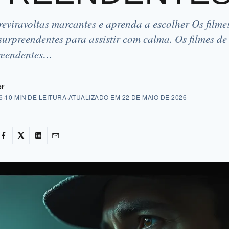
reviravoltas marcantes e aprenda a escolher Os film
 surpreendentes para assistir com calma. Os filmes 
preendentes…
er
6
·
10 MIN DE LEITURA
·
ATUALIZADO EM
22 DE MAIO DE 2026