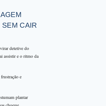
NAGEM
 SEM CAIR
virar detetive do
i assistir e o ritmo da
frustração e
ostumam plantar
nas choque.