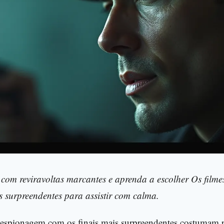
is surpreendentes para assistir com calma.
 espionagem com os finais mais surpreendentes costumam 