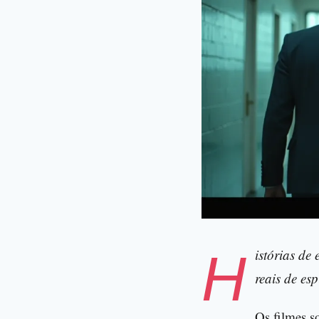
Histórias de espionagem reais com reviravoltas surpreendentes, e Os filmes sobre histórias
reais de es
Os filmes s