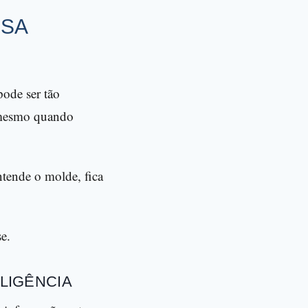
SSA
pode ser tão
, mesmo quando
ntende o molde, fica
se.
ELIGÊNCIA