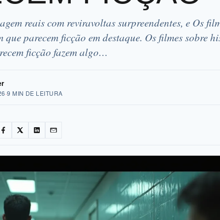
agem reais com reviravoltas surpreendentes, e Os film
 que parecem ficção em destaque. Os filmes sobre his
recem ficção fazem algo…
er
26
·
9 MIN DE LEITURA