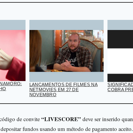
 NAMORO:
LANÇAMENTOS DE FILMES NA
SIGNIFIC
NHO
NETMOVIES EM 27 DE
COBRA PR
NOVEMBRO
“LIVESCORE”
 código de convite
deve ser inserido quan
io depositar fundos usando um método de pagamento aceit