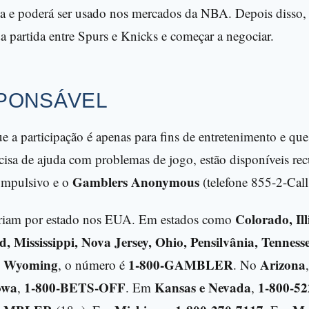
nta e poderá ser usado nos mercados da NBA. Depois disso,
a partida entre Spurs e Knicks e começar a negociar.
PONSÁVEL
ue a participação é apenas para fins de entretenimento e qu
cisa de ajuda com problemas de jogo, estão disponíveis re
Gamblers Anonymous
ompulsivo e o
(telefone 855-2-Cal
Colorado, Ill
riam por estado nos EUA. Em estados como
 Mississippi, Nova Jersey, Ohio, Pensilvânia, Tennesse
 e Wyoming
1-800-GAMBLER
Arizona
, o número é
. No
owa
1-800-BETS-OFF
Kansas e Nevada
1-800-52
,
. Em
,