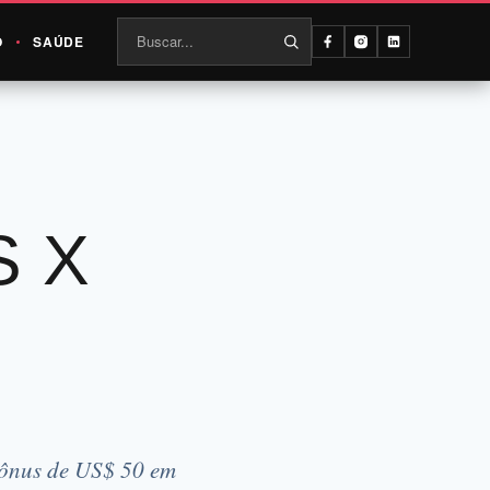
O
SAÚDE
S X
bônus de US$ 50 em