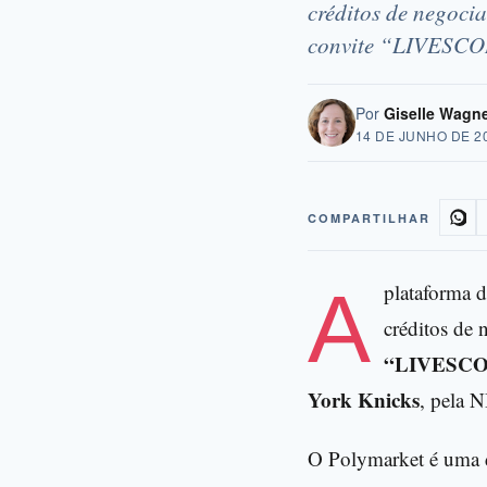
créditos de negoci
convite “LIVESC
Por
Giselle Wagn
14 DE JUNHO DE 2
COMPARTILHAR
A plataforma
créditos de 
“LIVESC
York Knicks
, pela 
O Polymarket é uma d